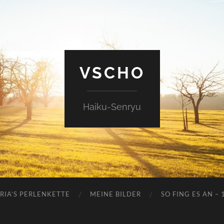
VSCHO
Haiku-Senryu
RIA’S PERLENKETTE
MEINE BILDER
SO FING ES AN – 