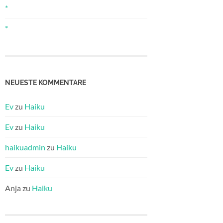
*
*
NEUESTE KOMMENTARE
Ev
zu
Haiku
Ev
zu
Haiku
haikuadmin
zu
Haiku
Ev
zu
Haiku
Anja
zu
Haiku