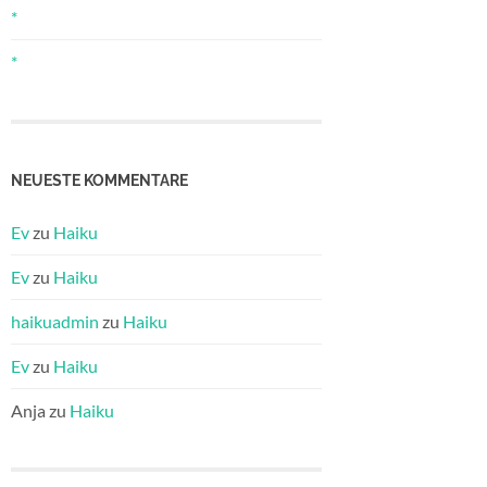
*
*
NEUESTE KOMMENTARE
Ev
zu
Haiku
Ev
zu
Haiku
haikuadmin
zu
Haiku
Ev
zu
Haiku
Anja
zu
Haiku