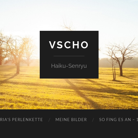
VSCHO
Haiku-Senryu
RIA’S PERLENKETTE
MEINE BILDER
SO FING ES AN – 