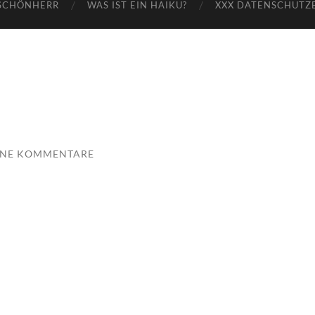
SCHÖNHERR
WAS IST EIN HAIKU?
XXX DATENSCHUTZ
INE KOMMENTARE