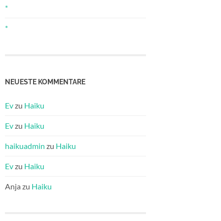
*
*
NEUESTE KOMMENTARE
Ev
zu
Haiku
Ev
zu
Haiku
haikuadmin
zu
Haiku
Ev
zu
Haiku
Anja
zu
Haiku