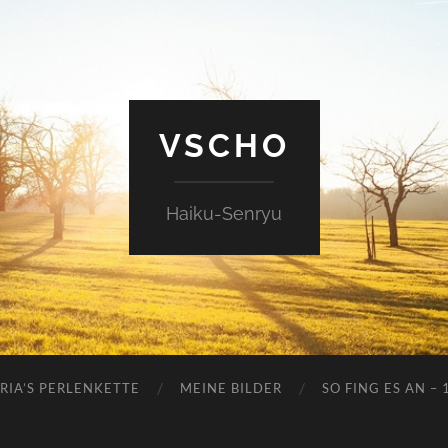
VSCHO
Haiku-Senryu
RIA’S PERLENKETTE
MEINE BILDER
SO FING ES AN – 