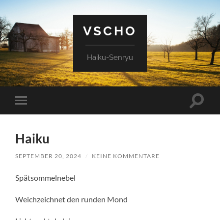
VSCHO
Haiku-Senryu
Suchfe
Mobile-
ein-/a
Menü
ein-/ausblenden
Haiku
SEPTEMBER 20, 2024
/
KEINE KOMMENTARE
Spätsommelnebel
Weichzeichnet den runden Mond