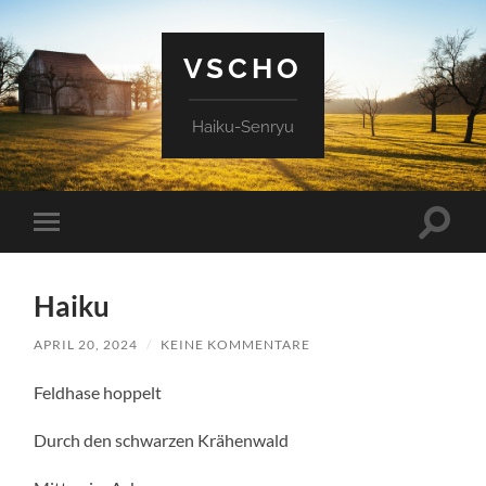
VSCHO
Haiku-Senryu
Suchfe
Mobile-
ein-/a
Menü
ein-/ausblenden
Haiku
APRIL 20, 2024
/
KEINE KOMMENTARE
Feldhase hoppelt
Durch den schwarzen Krähenwald