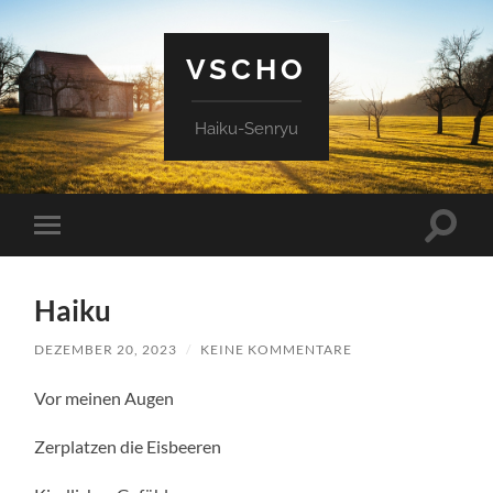
VSCHO
Haiku-Senryu
Suchfe
Mobile-
ein-/a
Menü
ein-/ausblenden
Haiku
DEZEMBER 20, 2023
/
KEINE KOMMENTARE
Vor meinen Augen
Zerplatzen die Eisbeeren