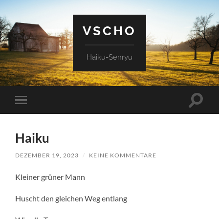
VSCHO
Haiku-Senryu
Suchfe
Mobile-
ein-/a
Menü
ein-/ausblenden
Haiku
DEZEMBER 19, 2023
/
KEINE KOMMENTARE
Kleiner grüner Mann
Huscht den gleichen Weg entlang