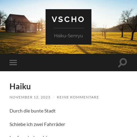
VSCHO
Haiku-Senryu
Suchfe
Mobile-
ein-/a
Menü
ein-/ausblenden
Haiku
NOVEMBER 12, 2023
/
KEINE KOMMENTARE
Durch die bunte Stadt
Schiebe ich zwei Fahrräder