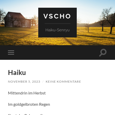
VSCHO
Haiku-Senryu
Suchfe
Mobile-
ein-/a
Menü
ein-/ausblenden
Haiku
NOVEMBER 5, 2023
/
KEINE KOMMENTARE
Mittendrin im Herbst
Im goldgelbroten Regen