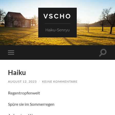
VSCHO
Haiku-Senryu
Suchfe
Mobile-
ein-/a
Menü
ein-/ausblenden
Haiku
AUGUST 12, 2023
/
KEINE KOMMENTARE
Regentropfenwelt
Spüre sie im Sommerregen