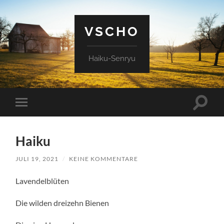
VSCHO
Haiku-Senryu
Suchfe
Mobile-
ein-/a
Menü
ein-/ausblenden
Haiku
JULI 19, 2021
/
KEINE KOMMENTARE
Lavendelblüten
Die wilden dreizehn Bienen