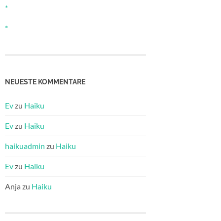
*
*
NEUESTE KOMMENTARE
Ev
zu
Haiku
Ev
zu
Haiku
haikuadmin
zu
Haiku
Ev
zu
Haiku
Anja
zu
Haiku