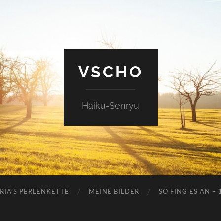
VSCHO
Haiku-Senryu
RIA’S PERLENKETTE
MEINE BILDER
SO FING ES AN – 