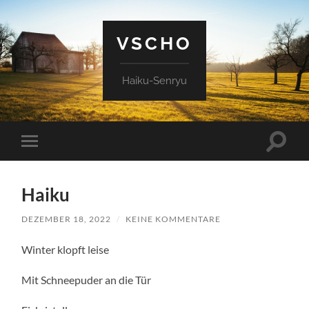
VSCHO
Haiku-Senryu
Suchfe
Mobile-
ein-/a
Menü
ein-/ausblenden
Haiku
DEZEMBER 18, 2022
/
KEINE KOMMENTARE
Winter klopft leise
Mit Schneepuder an die Tür