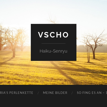
VSCHO
Haiku-Senryu
RIA’S PERLENKETTE
MEINE BILDER
SO FING ES AN – 