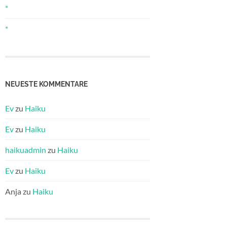
*
*
NEUESTE KOMMENTARE
Ev
zu
Haiku
Ev
zu
Haiku
haikuadmin
zu
Haiku
Ev
zu
Haiku
Anja
zu
Haiku