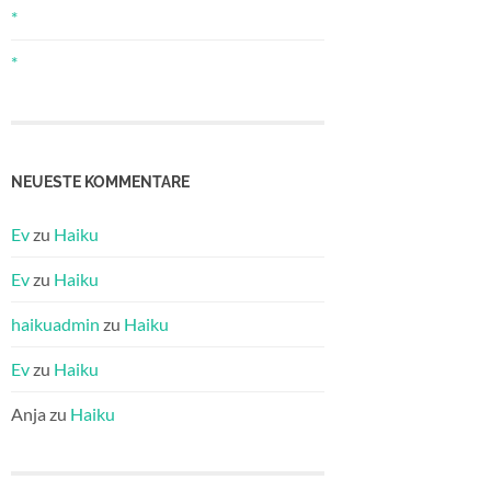
*
*
NEUESTE KOMMENTARE
Ev
zu
Haiku
Ev
zu
Haiku
haikuadmin
zu
Haiku
Ev
zu
Haiku
Anja
zu
Haiku