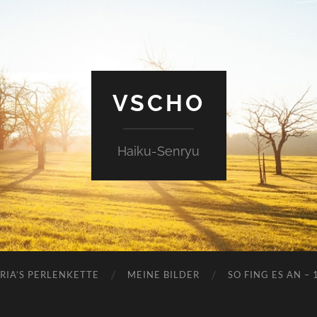
VSCHO
Haiku-Senryu
RIA’S PERLENKETTE
MEINE BILDER
SO FING ES AN – 