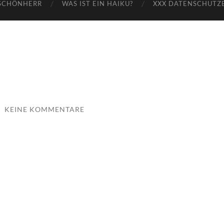
SCHÖNHERR
WAS IST EIN HAIKU?
XXX DATENSCHUTZ
/
KEINE KOMMENTARE