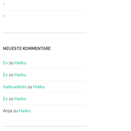
*
*
NEUESTE KOMMENTARE
Ev
zu
Haiku
Ev
zu
Haiku
haikuadmin
zu
Haiku
Ev
zu
Haiku
Anja
zu
Haiku