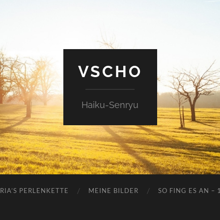
VSCHO
Haiku-Senryu
RIA’S PERLENKETTE
MEINE BILDER
SO FING ES AN – 