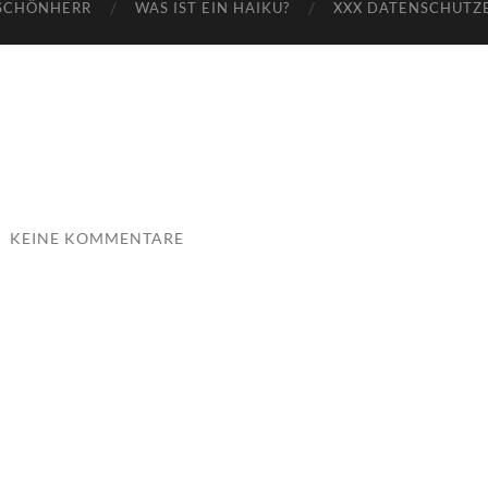
SCHÖNHERR
WAS IST EIN HAIKU?
XXX DATENSCHUTZ
/
KEINE KOMMENTARE