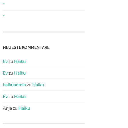
*
*
NEUESTE KOMMENTARE
Ev
zu
Haiku
Ev
zu
Haiku
haikuadmin
zu
Haiku
Ev
zu
Haiku
Anja
zu
Haiku