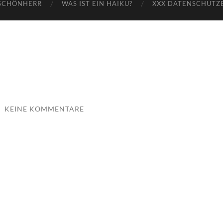
SCHÖNHERR
WAS IST EIN HAIKU?
XXX DATENSCHUTZ
/
KEINE KOMMENTARE