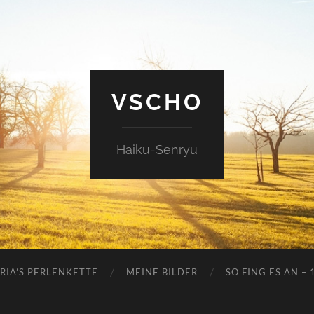
VSCHO
Haiku-Senryu
RIA’S PERLENKETTE
MEINE BILDER
SO FING ES AN – 