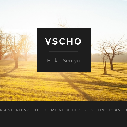
VSCHO
Haiku-Senryu
RIA’S PERLENKETTE
MEINE BILDER
SO FING ES AN – 