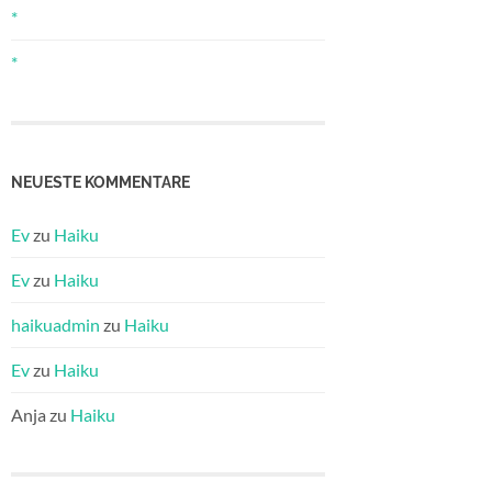
*
*
NEUESTE KOMMENTARE
Ev
zu
Haiku
Ev
zu
Haiku
haikuadmin
zu
Haiku
Ev
zu
Haiku
Anja
zu
Haiku