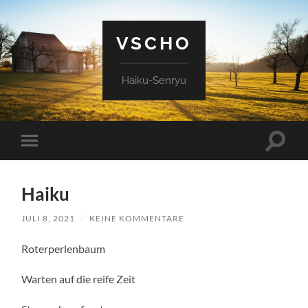
VSCHO
Haiku-Senryu
Suchfe
Mobile-
ein-/a
Menü
ein-/ausblenden
Haiku
JULI 8, 2021
/
KEINE KOMMENTARE
Roterperlenbaum
Warten auf die reife Zeit