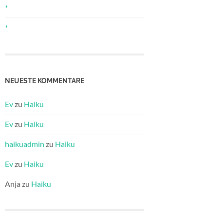
*
*
NEUESTE KOMMENTARE
Ev
zu
Haiku
Ev
zu
Haiku
haikuadmin
zu
Haiku
Ev
zu
Haiku
Anja
zu
Haiku