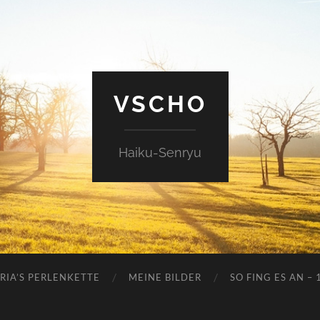
VSCHO
Haiku-Senryu
RIA’S PERLENKETTE
MEINE BILDER
SO FING ES AN – 