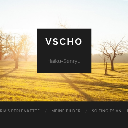
VSCHO
Haiku-Senryu
RIA’S PERLENKETTE
MEINE BILDER
SO FING ES AN – 