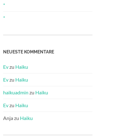
*
*
NEUESTE KOMMENTARE
Ev
zu
Haiku
Ev
zu
Haiku
haikuadmin
zu
Haiku
Ev
zu
Haiku
Anja
zu
Haiku