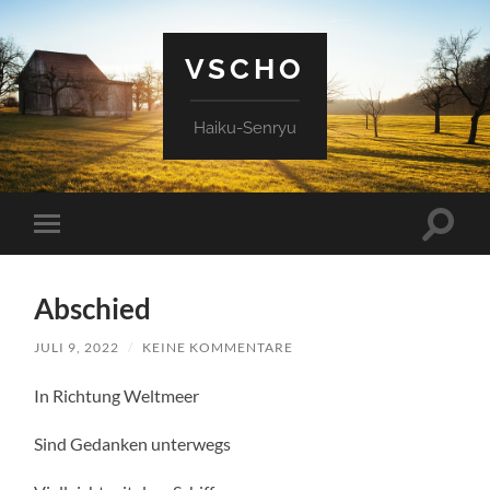
VSCHO
Haiku-Senryu
Suchfe
Mobile-
ein-/a
Menü
ein-/ausblenden
Abschied
JULI 9, 2022
/
KEINE KOMMENTARE
In Richtung Weltmeer
Sind Gedanken unterwegs