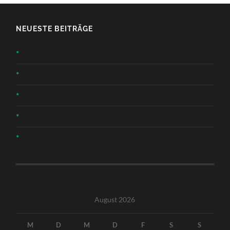
NEUESTE BEITRÄGE
*
*
*
*
*
August 2026
M
D
M
D
F
S
S