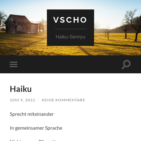
VSCHO
Haiku-Senryu
Suchfe
Mobile-
ein-/a
Menü
ein-/ausblenden
Haiku
JUNI 9, 2022
/
KEINE KOMMENTARE
Sprecht miteinander
In gemeinsamer Sprache