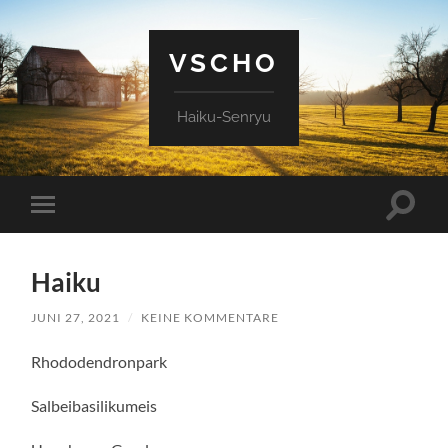
VSCHO
Haiku-Senryu
Suchfe
Mobile-
ein-/a
Menü
ein-/ausblenden
Haiku
JUNI 27, 2021
/
KEINE KOMMENTARE
Rhododendronpark
Salbeibasilikumeis