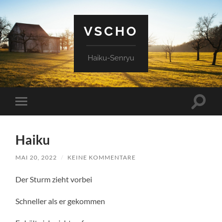
VSCHO
Haiku-Senryu
Suchfe
Mobile-
ein-/a
Menü
ein-/ausblenden
Haiku
MAI 20, 2022
/
KEINE KOMMENTARE
Der Sturm zieht vorbei
Schneller als er gekommen