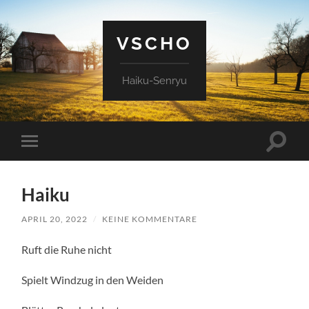
VSCHO
Haiku-Senryu
Suchfe
Mobile-
ein-/a
Menü
ein-/ausblenden
Haiku
APRIL 20, 2022
/
KEINE KOMMENTARE
Ruft die Ruhe nicht
Spielt Windzug in den Weiden