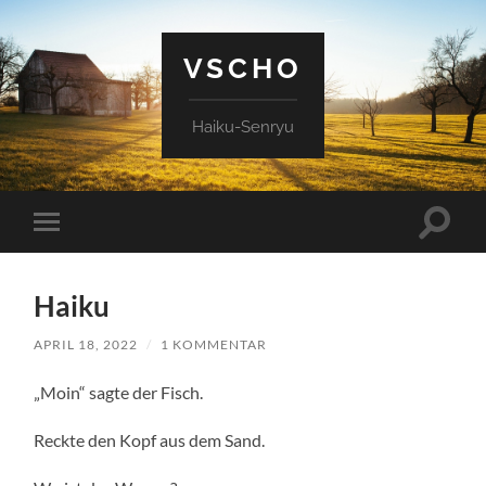
VSCHO
Haiku-Senryu
Suchfe
Mobile-
ein-/a
Menü
ein-/ausblenden
Haiku
APRIL 18, 2022
/
1 KOMMENTAR
„Moin“ sagte der Fisch.
Reckte den Kopf aus dem Sand.