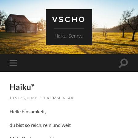
VSCHO
Haiku-Senryu
Suchfe
Mobile-
ein-/a
Menü
ein-/ausblenden
Haiku*
JUNI 23, 2021
/
1 KOMMENTAR
Heile Einsamkeit,
du bist so reich, rein und weit