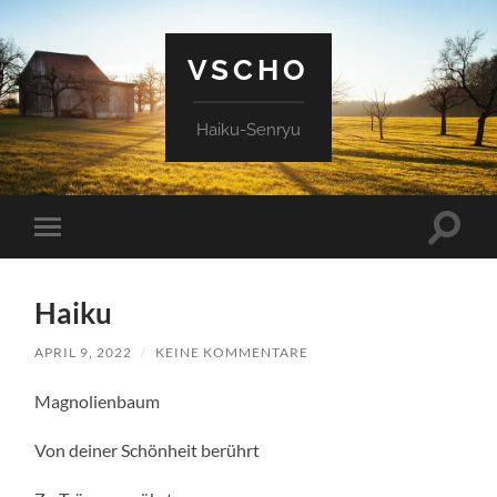
VSCHO
Haiku-Senryu
Suchfe
Mobile-
ein-/a
Menü
ein-/ausblenden
Haiku
APRIL 9, 2022
/
KEINE KOMMENTARE
Magnolienbaum
Von deiner Schönheit berührt