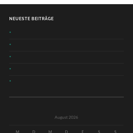
NEUESTE BEITRÄGE
*
*
*
*
*
August 2026
M
D
M
D
F
S
S