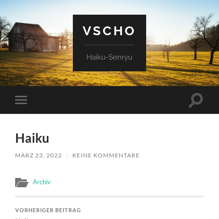
VSCHO
Haiku-Senryu
Suchfe
Mobile-
ein-/a
Menü
ein-/ausblenden
Haiku
MÄRZ 23, 2022
/
KEINE KOMMENTARE
Archiv
VORHERIGER BEITRAG