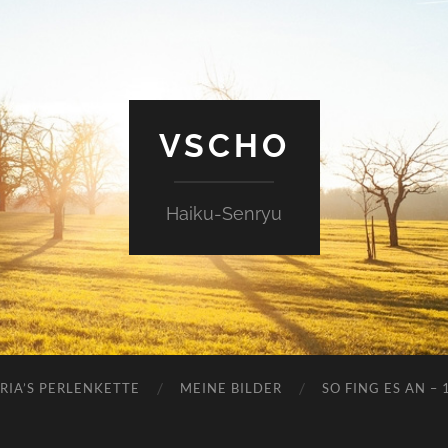
VSCHO
Haiku-Senryu
RIA’S PERLENKETTE
MEINE BILDER
SO FING ES AN – 