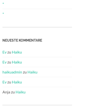
*
*
NEUESTE KOMMENTARE
Ev
zu
Haiku
Ev
zu
Haiku
haikuadmin
zu
Haiku
Ev
zu
Haiku
Anja
zu
Haiku