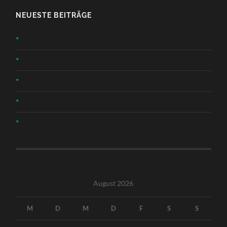
NEUESTE BEITRÄGE
*
*
*
*
*
August 2026
M
D
M
D
F
S
S