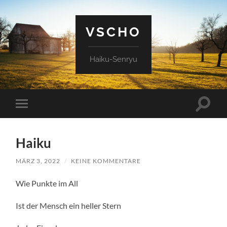
VSCHO
Haiku-Senryu
Suchfe
Mobile-
ein-/a
Menü
ein-/ausblenden
Haiku
MÄRZ 3, 2022
/
KEINE KOMMENTARE
Wie Punkte im All
Ist der Mensch ein heller Stern