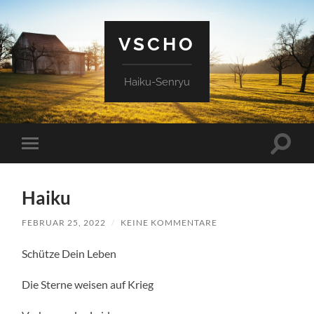
VSCHO
Haiku-Senryu
Suchfe
Mobile-
ein-/a
Menü
ein-/ausblenden
Haiku
FEBRUAR 25, 2022
/
KEINE KOMMENTARE
Schütze Dein Leben
Die Sterne weisen auf Krieg