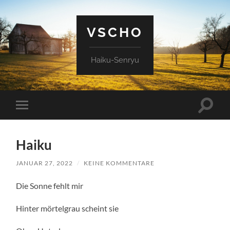
VSCHO
Haiku-Senryu
Suchfe
Mobile-
ein-/a
Menü
ein-/ausblenden
Haiku
JANUAR 27, 2022
/
KEINE KOMMENTARE
Die Sonne fehlt mir
Hinter mörtelgrau scheint sie