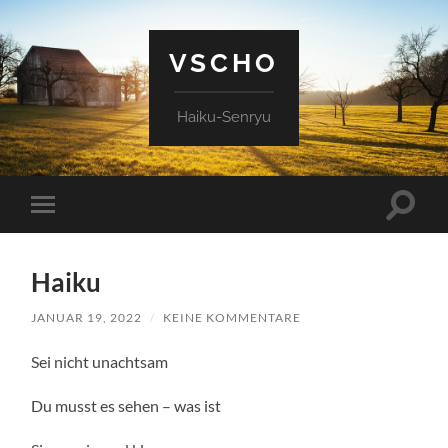
VSCHO
Haiku-Senryu
Suchfe
Mobile-
ein-/a
Menü
ein-/ausblenden
Haiku
JANUAR 19, 2022
/
KEINE KOMMENTARE
Sei nicht unachtsam
Du musst es sehen – was ist