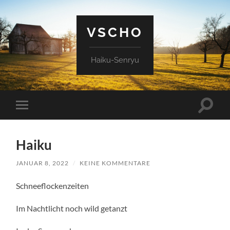
VSCHO
Haiku-Senryu
Suchfe
Mobile-
ein-/a
Menü
ein-/ausblenden
Haiku
JANUAR 8, 2022
/
KEINE KOMMENTARE
Schneeflockenzeiten
Im Nachtlicht noch wild getanzt