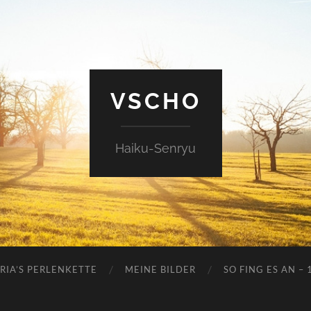
VSCHO
Haiku-Senryu
RIA’S PERLENKETTE
MEINE BILDER
SO FING ES AN – 