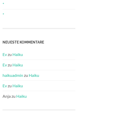
*
*
NEUESTE KOMMENTARE
Ev
zu
Haiku
Ev
zu
Haiku
haikuadmin
zu
Haiku
Ev
zu
Haiku
Anja
zu
Haiku