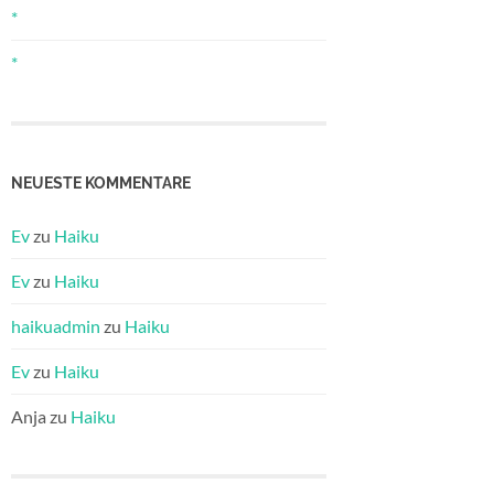
*
*
NEUESTE KOMMENTARE
Ev
zu
Haiku
Ev
zu
Haiku
haikuadmin
zu
Haiku
Ev
zu
Haiku
Anja
zu
Haiku