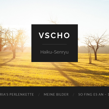
VSCHO
Haiku-Senryu
RIA’S PERLENKETTE
MEINE BILDER
SO FING ES AN – 