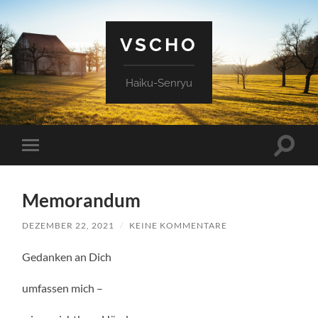
VSCHO
Haiku-Senryu
Suchfe
Mobile-
ein-/a
Menü
ein-/ausblenden
Memorandum
DEZEMBER 22, 2021
/
KEINE KOMMENTARE
Gedanken an Dich
umfassen mich –