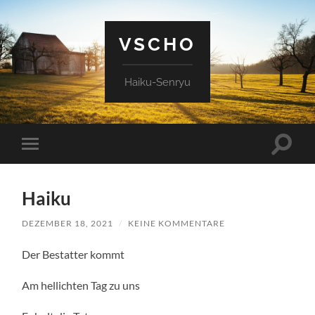
VSCHO
Haiku-Senryu
Suchfe
Mobile-
ein-/a
Menü
ein-/ausblenden
Haiku
DEZEMBER 18, 2021
/
KEINE KOMMENTARE
Der Bestatter kommt
Am hellichten Tag zu uns