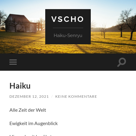
VSCHO
Haiku-Senryu
Suchfe
Mobile-
ein-/a
Menü
ein-/ausblenden
Haiku
DEZEMBER 12, 2021
/
KEINE KOMMENTARE
Alle Zeit der Welt
Ewigkeit im Augenblick