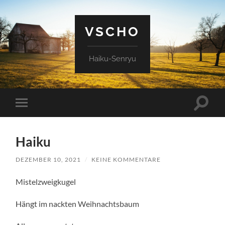
VSCHO
Haiku-Senryu
Suchfe
Mobile-
ein-/a
Menü
ein-/ausblenden
Haiku
DEZEMBER 10, 2021
/
KEINE KOMMENTARE
Mistelzweigkugel
Hängt im nackten Weihnachtsbaum