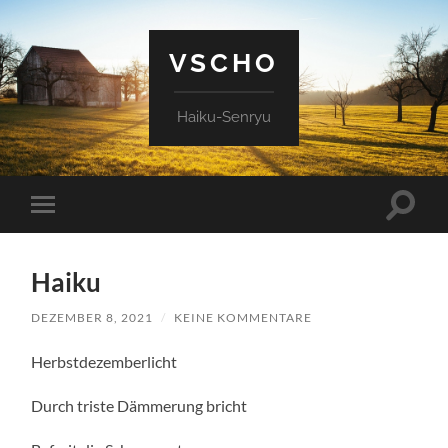
VSCHO
Haiku-Senryu
Suchfe
Mobile-
ein-/a
Menü
ein-/ausblenden
Haiku
DEZEMBER 8, 2021
/
KEINE KOMMENTARE
Herbstdezemberlicht
Durch triste Dämmerung bricht