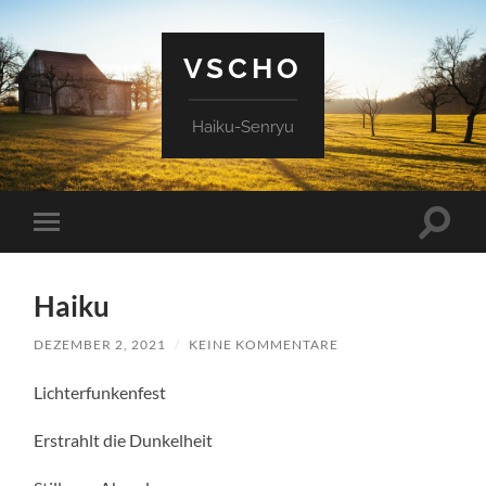
VSCHO
Haiku-Senryu
Suchfe
Mobile-
ein-/a
Menü
ein-/ausblenden
Haiku
DEZEMBER 2, 2021
/
KEINE KOMMENTARE
Lichterfunkenfest
Erstrahlt die Dunkelheit