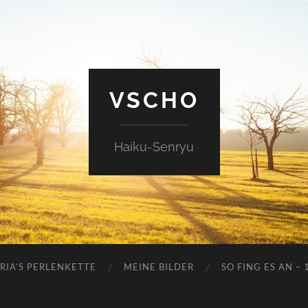
VSCHO
Haiku-Senryu
RIA’S PERLENKETTE
MEINE BILDER
SO FING ES AN – 