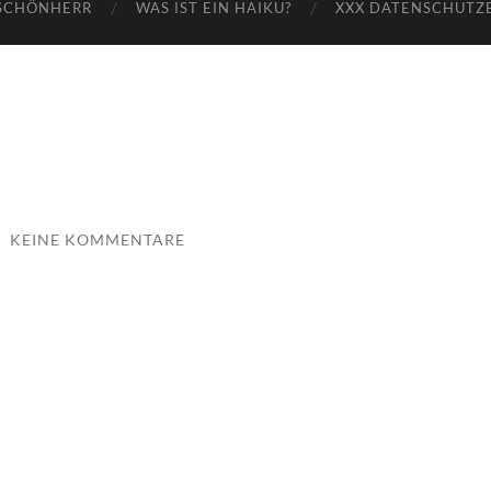
SCHÖNHERR
WAS IST EIN HAIKU?
XXX DATENSCHUTZ
/
KEINE KOMMENTARE