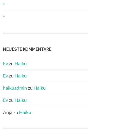
*
*
NEUESTE KOMMENTARE
Ev
zu
Haiku
Ev
zu
Haiku
haikuadmin
zu
Haiku
Ev
zu
Haiku
Anja
zu
Haiku