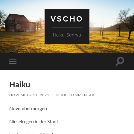
VSCHO
Haiku-Senryu
Suchfe
Mobile-
ein-/a
Menü
ein-/ausblenden
Haiku
NOVEMBER 11, 2021
/
KEINE KOMMENTARE
Novembermorgen
Nieselregen in der Stadt