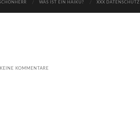
-SCHÖNHERR
WAS IST EIN HAIKU?
XXX DATENSCHUTZ
KEINE KOMMENTARE