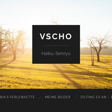
VSCHO
Haiku-Senryu
RIA’S PERLENKETTE
MEINE BILDER
SO FING ES AN – 