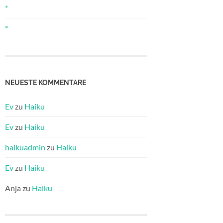
*
*
NEUESTE KOMMENTARE
Ev
zu
Haiku
Ev
zu
Haiku
haikuadmin
zu
Haiku
Ev
zu
Haiku
Anja
zu
Haiku