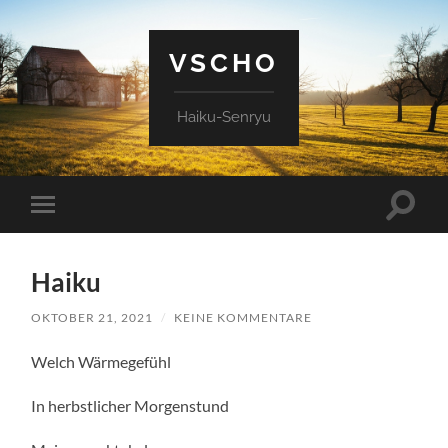
VSCHO
Haiku-Senryu
Suchfe
Mobile-
ein-/a
Menü
ein-/ausblenden
Haiku
OKTOBER 21, 2021
/
KEINE KOMMENTARE
Welch Wärmegefühl
In herbstlicher Morgenstund