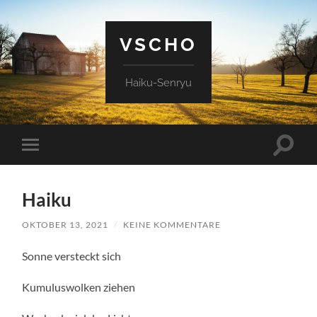
VSCHO
Haiku-Senryu
Suchfe
Mobile-
ein-/a
Menü
ein-/ausblenden
Haiku
OKTOBER 13, 2021
/
KEINE KOMMENTARE
Sonne versteckt sich
Kumuluswolken ziehen